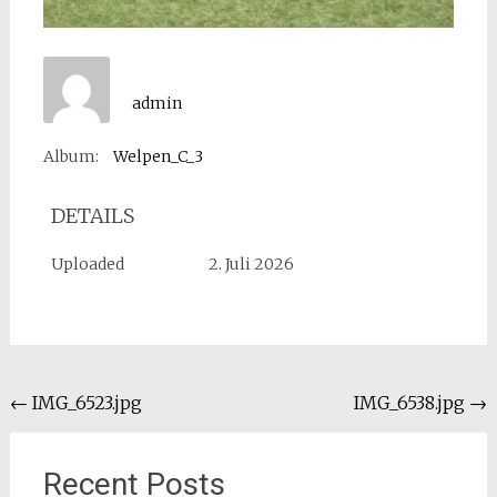
admin
Album:
Welpen_C_3
DETAILS
Uploaded
2. Juli 2026
Beitragsnavigation
←
IMG_6523.jpg
IMG_6538.jpg
→
Recent Posts