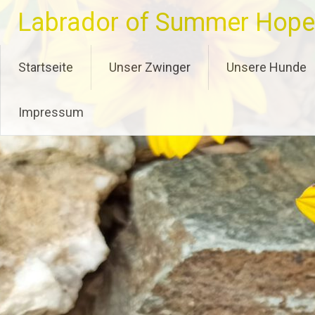
Zum
Labrador of Summer Hope
Inhalt
springen
Startseite
Unser Zwinger
Unsere Hunde
Impressum