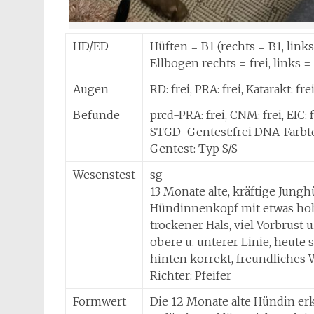
HD/ED
Hüften = B1 (rechts = B1, links
Ellbogen rechts = frei, links = 
Augen
RD: frei, PRA: frei, Katarakt: fr
Befunde
prcd-PRA: frei, CNM: frei, EIC: 
STGD-Gentest:frei DNA-Farbte
Gentest: Typ S/S
Wesenstest
sg
13 Monate alte, kräftige Jungh
Hündinnenkopf mit etwas hoh
trockener Hals, viel Vorbrust 
obere u. unterer Linie, heut
hinten korrekt, freundliches 
Richter: Pfeifer
Formwert
Die 12 Monate alte Hündin er