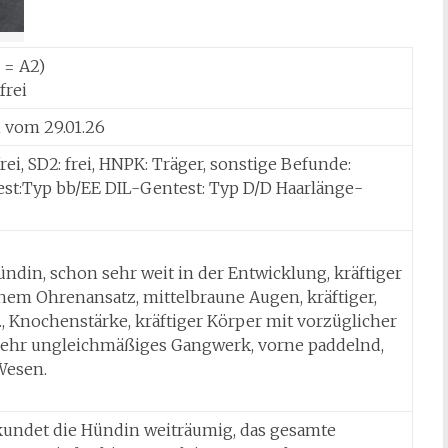
 = A2)
frei
ei vom 29.01.26
frei, SD2: frei, HNPK: Träger, sonstige Befunde:
st:Typ bb/EE DIL-Gentest: Typ D/D Haarlänge-
ündin, schon sehr weit in der Entwicklung, kräftiger
em Ohrenansatz, mittelbraune Augen, kräftiger,
u., Knochenstärke, kräftiger Körper mit vorzüglicher
e sehr ungleichmäßiges Gangwerk, vorne paddelnd,
Wesen.
kundet die Hündin weiträumig, das gesamte