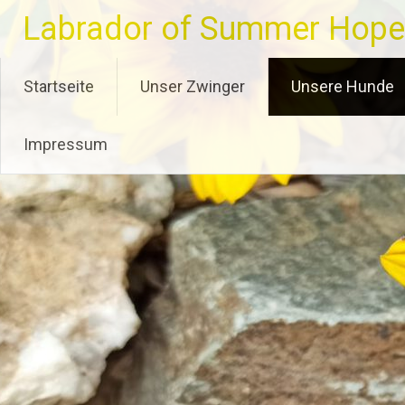
Zum
Labrador of Summer Hope
Inhalt
springen
Startseite
Unser Zwinger
Unsere Hunde
Impressum