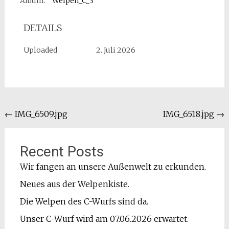
Album:
Welpen_C_3
DETAILS
Uploaded
2. Juli 2026
Beitragsnavigation
←
IMG_6509.jpg
IMG_6518.jpg
→
Recent Posts
Wir fangen an unsere Außenwelt zu erkunden.
Neues aus der Welpenkiste.
Die Welpen des C-Wurfs sind da.
Unser C-Wurf wird am 07.06.2026 erwartet.