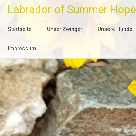
Zum
Labrador of Summer Hope
Inhalt
springen
Startseite
Unser Zwinger
Unsere Hunde
Impressum