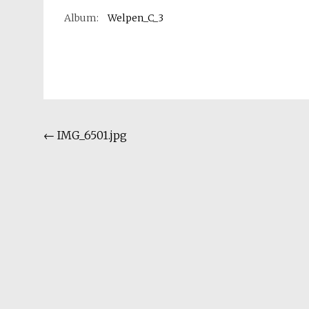
Album:
Welpen_C_3
Beitragsnavigation
←
IMG_6501.jpg