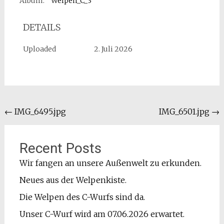
Album:
Welpen_C_3
DETAILS
Uploaded
2. Juli 2026
Beitragsnavigation
←
IMG_6495.jpg
IMG_6501.jpg
→
Recent Posts
Wir fangen an unsere Außenwelt zu erkunden.
Neues aus der Welpenkiste.
Die Welpen des C-Wurfs sind da.
Unser C-Wurf wird am 07.06.2026 erwartet.