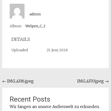
admin
Album:
Welpen_C_2
DETAILS
Uploaded
21. Juni 2026
Beitragsnavigation
←
IMG_4336.jpeg
IMG_4370.jpeg
→
Recent Posts
Wir fangen an unsere Außenwelt zu erkunden.