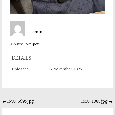
admin
Album:
Welpen
DETAILS
Uploaded
16. November 2025
Beitragsnavigation
←
IMG_5695.jpg
IMG_1888.jpg
→