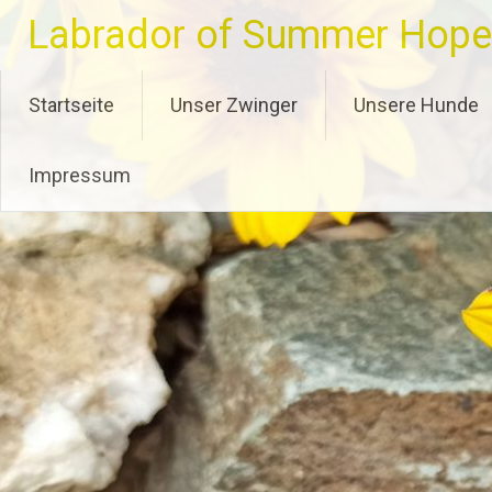
Zum
Labrador of Summer Hope
Inhalt
springen
Startseite
Unser Zwinger
Unsere Hunde
Impressum